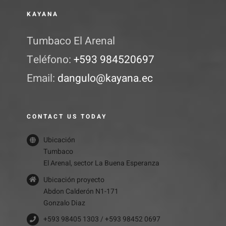
KAYANA
Tumbaco El Arenal
Teléfono:
+593 984520697
Email:
dangulo@kayana.ec
CONTACT US TODAY
Ubicación
Tumbaco
El Arenal, sector La Buena Esperanza
Ubicación proyecto
Abdon Calderón N1-171
Gonzalo Diaz
+593 98405 1303 / +593 98452 0697