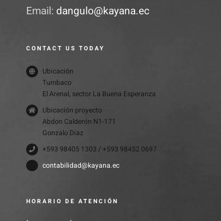
Email:
dangulo@kayana.ec
CONTACT US TODAY
Ubicación
Tumbaco
El Arenal, sector La Buena Esperanza
Ubicación proyecto
Abdon Calderón N1-171
Gonzalo Diaz
+593 98405 1303 / +593 98452 0697
contabilidad@kayana.ec
HORARIO DE ATENCIÓN