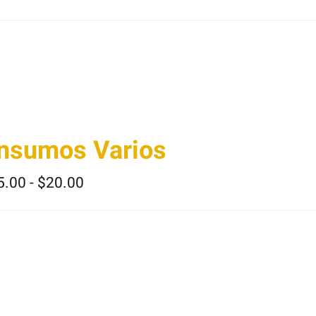
Insumos Varios
Rango
5.00
-
$
20.00
de
precios:
desde
$5.00
hasta