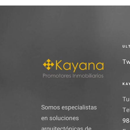
múltiples
variantes.
Las
opciones
UL
se
pueden
Tw
elegir
en
KA
la
Tu
página
Somos especialistas
Te
de
en soluciones
98
producto
arquitectónicas de