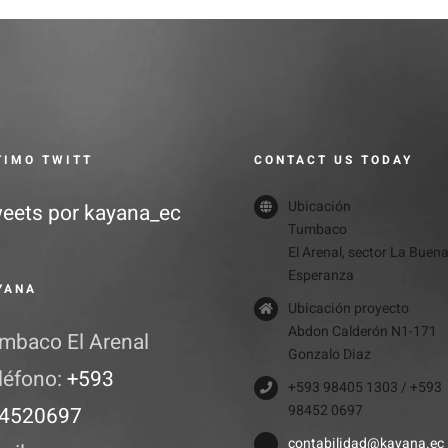
$20.00
TIMO TWITT
CONTACT US TODAY
Ubicación
eets por kayana_ec
Tumbaco
El Arenal, sector La Buen
Esperanza
YANA
Ubicación proyecto
Abdon Calderón N1-171
mbaco El Arenal
Gonzalo Diaz
léfono:
+593
+593 98405 1303 / +593
98452 0697
4520697
contabilidad@kayana.ec