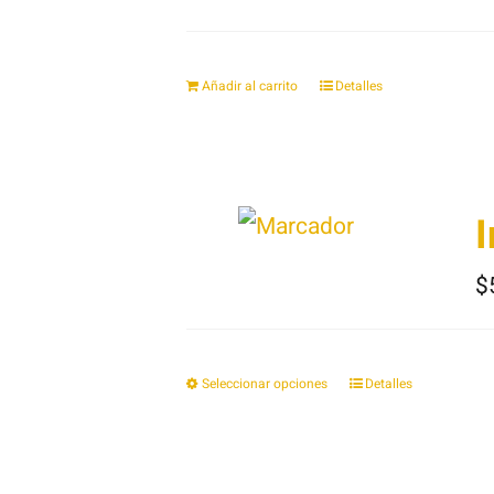
Añadir al carrito
Detalles
$
Seleccionar opciones
Detalles
Este
producto
tiene