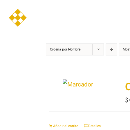
Saltar
al
contenido
Ordena por
Nombre
Mos
C
$
Añadir al carrito
Detalles