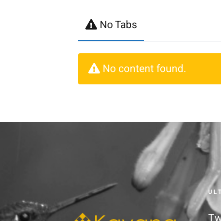
No Tabs
No content found.
UL
Tw