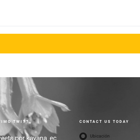
TIMO TWITT
CONTACT US TODAY
Ubicación
eets por kayana_ec