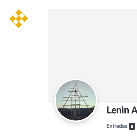
Saltar
al
contenido
Lenin 
Entradas
8