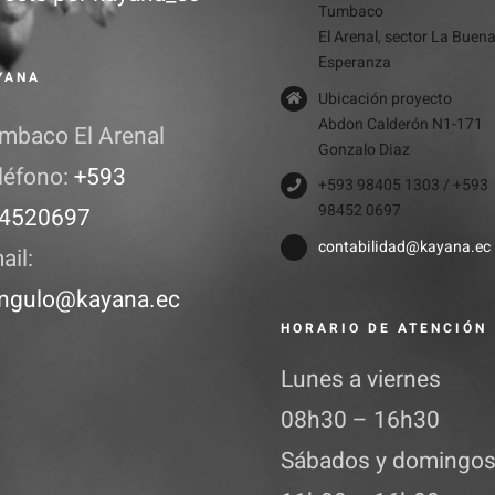
Tumbaco
El Arenal, sector La Buen
Esperanza
YANA
Ubicación proyecto
Abdon Calderón N1-171
mbaco El Arenal
Gonzalo Diaz
léfono:
+593
+593 98405 1303 / +593
98452 0697
4520697
contabilidad@kayana.ec
ail:
ngulo@kayana.ec
HORARIO DE ATENCIÓN
Lunes a viernes
08h30 – 16h30
Sábados y domingo