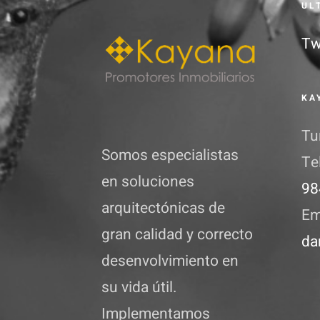
UL
Tw
KA
Tu
Somos especialistas
Te
en soluciones
98
arquitectónicas de
Em
gran calidad y correcto
da
desenvolvimiento en
su vida útil.
Implementamos