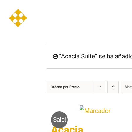
Saltar
al
contenido
“Acacia Suite” se ha añadid
Ordena por
Precio
Mos
Sale!
Acacia