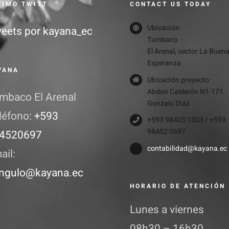
TIMO TWITT
CONTACT US TODAY
Ubicación
eets por kayana_ec
Tumbaco
El Arenal, sector La Buen
Esperanza
YANA
Ubicación proyecto
Abdon Calderón N1-171
mbaco El Arenal
Gonzalo Diaz
léfono:
+593
+593 98405 1303 / +593
98452 0697
4520697
contabilidad@kayana.ec
ail:
ngulo@kayana.ec
HORARIO DE ATENCIÓN
Lunes a viernes
08h30 – 16h30