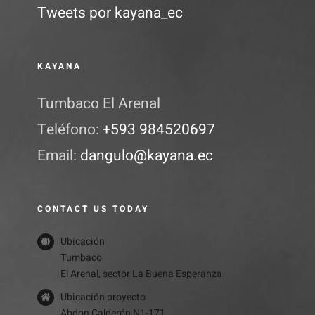
Tweets por kayana_ec
KAYANA
Tumbaco El Arenal
Teléfono:
+593 984520697
Email:
dangulo@kayana.ec
CONTACT US TODAY
Ubicación
Tumbaco
El Arenal, sector La Buena Esperanza
Ubicación proyecto
Abdon Calderón N1-171