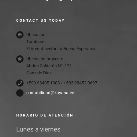
CONTACT US TODAY
Ubicación
Tumbaco
El Arenal, sector La Buena Esperanza
Ubicación proyecto
Abdon Calderón N1-171
Gonzalo Diaz
+593 98405 1303 / +593 98452 0697
contabilidad@kayana.ec
HORARIO DE ATENCIÓN
Lunes a viernes